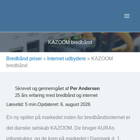
Gå
til
indholdet
KAZOOM bredbånd
Bredbånd priser
»
Internet udbydere
»
KAZOOM
bredbånd
Skrevet og gennemgået af
Per Andersen
25 års erfaring med bredbånd og internet
Læsetid: 5 min.
Opdateret: 6. august 2026
En ny spiller på markedet inden for bredbåndsinternet er
det danske selskab KAZOOM. De bruger AURAs
infrastruktur, og de kom på markedet i Danmark d. 1.