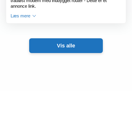
trådløst modem med indbygget router - Dette er et
annonce link.
Læs mere
Vis alle