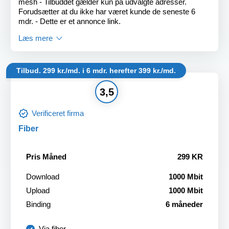
mesh - Tilbuddet gælder kun på udvalgte adresser.
Forudsætter at du ikke har været kunde de seneste 6
mdr. - Dette er et annonce link.
Læs mere
Tilbud. 299 kr./md. i 6 mdr. herefter 399 kr./md.
3,5
Verificeret firma
Fiber
Pris Måned
299 KR
Download
1000 Mbit
Upload
1000 Mbit
Binding
6 måneder
Via fiber